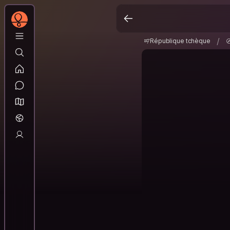
République tchèque
/
/
République tchèque