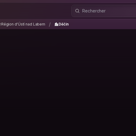
Région d'Ústí nad Labem
Děčín
/
/
Région d'Ústí nad Labem
Děčín