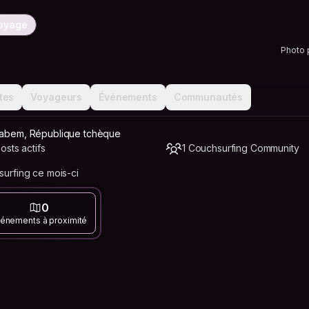
voyage
Photo 
tes
Voyageurs
Événements
Communautés
 Labem, République tchèque
sts actifs
1 Couchsurfing Community
urfing ce mois-ci
0
énements à proximité