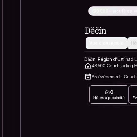
3 000+ ajouté au 
Děčín
Vue d'ensemble
Hô
Děčín, Région d'Ústí nad
48 500 Couchsurfing Ho
85 événements Couchs
0
Hôtes à proximité
Év