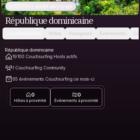
100 000+ ajouté au voyage
République dominicaine
Vue d'ensemble
Hôtes
Voyageurs
Événements
Co
République dominicaine
19 100 Couchsurfing Hosts actifs
1 Couchsurfing Community
65 événements Couchsurfing ce mois-ci
0
0
Hôtes à proximité
Événements à proximité