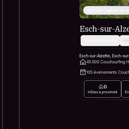
4 000+ ajouté au 
Esch-sur-Alze
Vue d'ensemble
Hô
Esch-sur-Alzette, Esch-su
45 000 Couchsurfing Ho
105 événements Couchs
0
Hôtes à proximité
Év