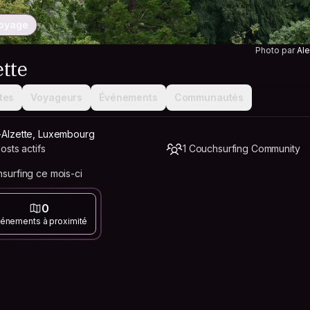
voyage
Photo par
Al
tte
tes
Voyageurs
Événements
Communautés
r-Alzette, Luxembourg
sts actifs
1 Couchsurfing Community
urfing ce mois-ci
0
énements à proximité