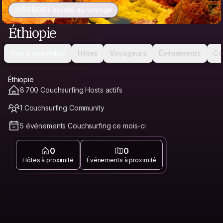
50 000+ ajouté au voyage
Éthiopie
Vue d'ensemble
Hôtes
Voyageurs
Événements
Co
Éthiopie
8 700 Couchsurfing Hosts actifs
1 Couchsurfing Community
5 événements Couchsurfing ce mois-ci
0
0
Hôtes à proximité
Événements à proximité