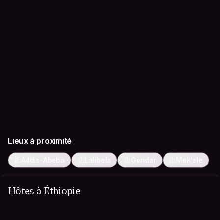
Lieux à proximité
Addis-Abeba
Lalibela
Gondar
Mek'ele
Hôtes à Éthiopie