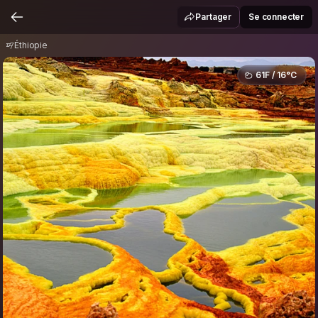
Éthiopie
Partager
Se connecter
Éthiopie
61F / 16°C