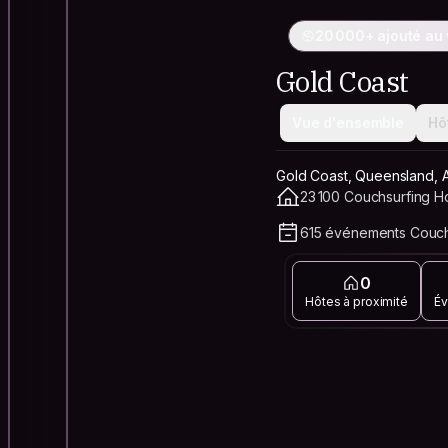
20 000+ ajouté au
Gold Coast
Vue d'ensemble
Hô
Gold Coast, Queensland, A
23 100 Couchsurfing Ho
615 événements Couchs
0
Hôtes à proximité
Év