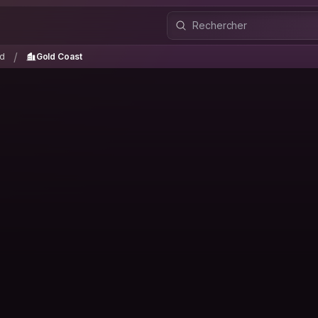
nd
Gold Coast
/
/
d
Gold Coast