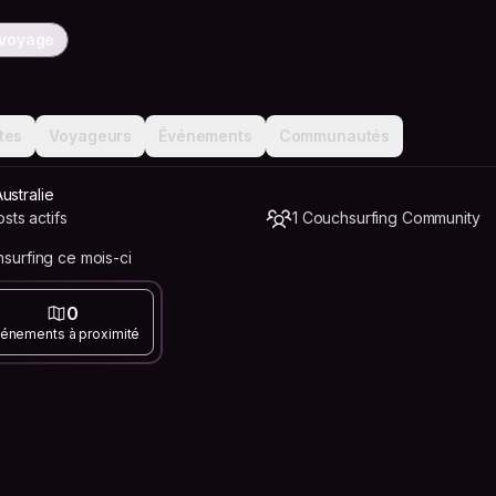
 voyage
tes
Voyageurs
Événements
Communautés
ustralie
sts actifs
1 Couchsurfing Community
urfing ce mois-ci
0
énements à proximité