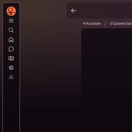
Australie
Queensla
/
/
Australie
Queenslan