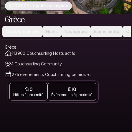
100 000+ ajouté au voyage
Grèce
Vue d'ensemble
Hôtes
Voyageurs
Événements
Co
Grèce
113 900 Couchsurfing Hosts actifs
1 Couchsurfing Community
275 événements Couchsurfing ce mois-ci
0
0
Hôtes à proximité
Événements à proximité