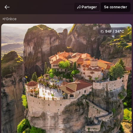
Grèce
Partager
Se connecter
Grèce
94F / 34°C