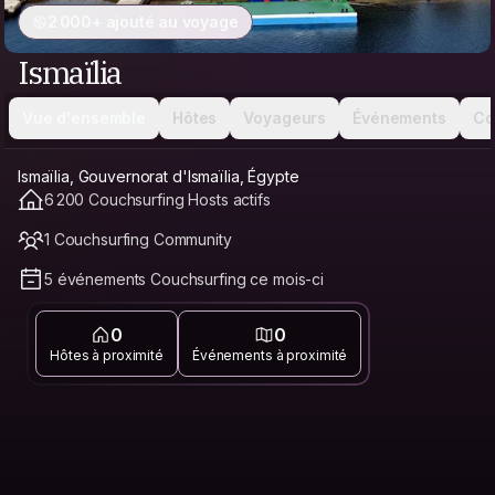
2 000+ ajouté au voyage
Ismaïlia
Vue d'ensemble
Hôtes
Voyageurs
Événements
Co
Ismaïlia, Gouvernorat d'Ismaïlia, Égypte
6 200 Couchsurfing Hosts actifs
1 Couchsurfing Community
5 événements Couchsurfing ce mois-ci
0
0
Hôtes à proximité
Événements à proximité