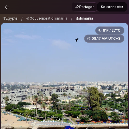
Égypte
Gouvernorat d'Ismaïlia
Ismaïlia
/
/
Partager
Se connecter
/
/
Égypte
Gouvernorat d'Ismaïlia
Ismaïlia
81F / 27°C
08:17 AM UTC+3