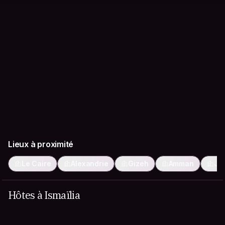
Lieux à proximité
Le Caire
Alexandrie
Gizeh
Amman
Jé
Hôtes à Ismaïlia