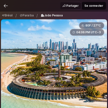
Brésil
Paraïba
João Pessoa
/
/
Partager
Se connecter
/
/
Brésil
Paraïba
João Pessoa
80F / 27°C
04:06 PM UTC−3