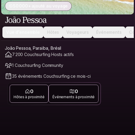
50 000+ ajouté au voyage
João Pessoa
Vue d'ensemble
Hôtes
Voyageurs
Événements
Co
João Pessoa, Paraïba, Brésil
7 200 Couchsurfing Hosts actifs
1 Couchsurfing Community
35 événements Couchsurfing ce mois-ci
0
0
Hôtes à proximité
Événements à proximité