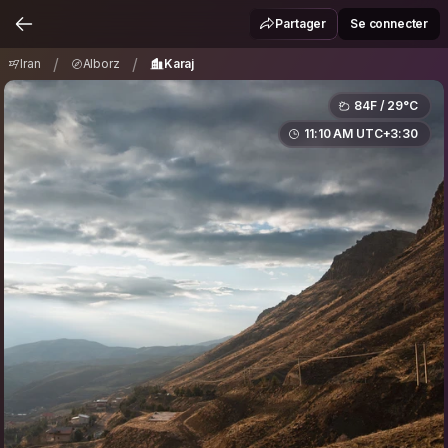
Iran
Alborz
Karaj
/
/
Partager
Se connecter
/
/
Iran
Alborz
Karaj
84F / 29°C
11:10 AM UTC+3:30