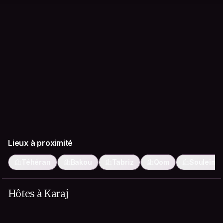
Lieux à proximité
Téhéran
Bakou
Tabriz
Qom
Souleima
Hôtes à Karaj