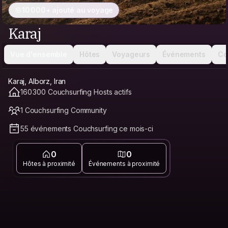
10 000+ ajouté au voyage
Karaj
Vue d'ensemble
Hôtes
Voyageurs
Événements
Co
Karaj, Alborz, Iran
160 300 Couchsurfing Hosts actifs
1 Couchsurfing Community
55 événements Couchsurfing ce mois-ci
0
0
Hôtes à proximité
Événements à proximité