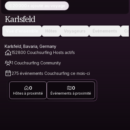
20 000+ ajouté au voyage
Karlsfeld
Vue d'ensemble
Hôtes
Voyageurs
Événements
Co
Karlsfeld, Bavaria, Germany
152 800 Couchsurfing Hosts actifs
1 Couchsurfing Community
275 événements Couchsurfing ce mois-ci
0
0
Hôtes à proximité
Événements à proximité