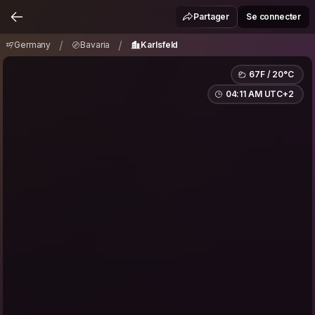
Germany
Bavaria
Karlsfeld
/
/
Partager
Se connecter
/
/
Germany
Bavaria
Karlsfeld
67F / 20°C
04:11 AM UTC+2