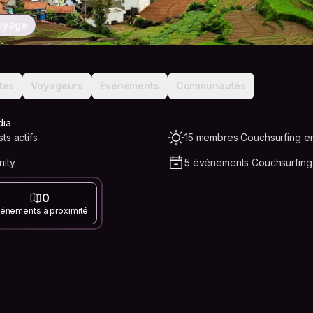
voyage
tes
Voyageurs
Événements
Communautés
dia
ts actifs
15 membres Couchsurfing en
nity
5 événements Couchsurfing 
0
énements à proximité