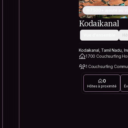
7 500+ ajouté au 
Kodaikanal
Vue d'ensemble
Hô
Kodaikanal, Tamil Nadu, In
1 700 Couchsurfing Hos
1 Couchsurfing Commu
0
Hôtes à proximité
Év