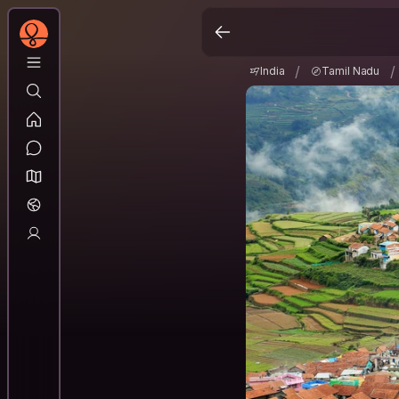
India
Tamil Nadu
/
/
/
/
India
Tamil Nadu