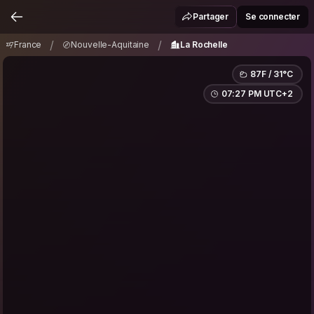
France
Nouvelle-Aquitaine
La Rochelle
/
/
Partager
Se connecter
/
/
France
Nouvelle-Aquitaine
La Rochelle
87F / 31°C
07:27 PM UTC+2