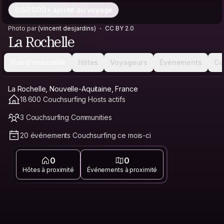
50 000+ ajouté au voyage
Photo par
(vincent desjardins)
CC BY 2.0
La Rochelle
Vue d'ensemble
Hôtes
Voyageurs
Événements
Co
La Rochelle, Nouvelle-Aquitaine, France
18 600 Couchsurfing Hosts actifs
3 Couchsurfing Communities
20 événements Couchsurfing ce mois-ci
0
0
Hôtes à proximité
Événements à proximité