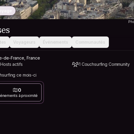
voyage
Ph
ses
tes
Voyageurs
Événements
Communautés
le-de-France, France
Hosts actifs
1 Couchsurfing Community
surfing ce mois-ci
0
énements à proximité