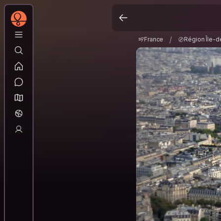
France
Région Île-
/
/
France
Région Île-