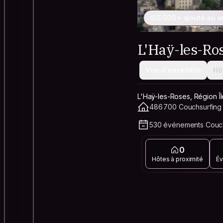
5 000+ ajouté au 
L'Haÿ-les-Ro
Vue d'ensemble
Hô
L'Haÿ-les-Roses, Région Î
486 700 Couchsurfing 
530 événements Couch
0
Hôtes à proximité
Év