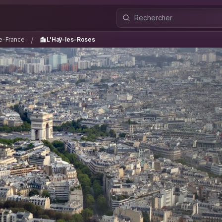
de-France
L'Haÿ-les-Roses
/
/
de-France
L'Haÿ-les-Roses