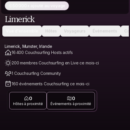
50 000+ ajouté au voyage
Limerick
Vue d'ensemble
Hôtes
Voyageurs
Événements
Co
Limerick, Munster, Irlande
16 400 Couchsurfing Hosts actifs
200 membres Couchsurfing en Live ce mois-ci
1 Couchsurfing Community
160 événements Couchsurfing ce mois-ci
0
0
Hôtes à proximité
Événements à proximité