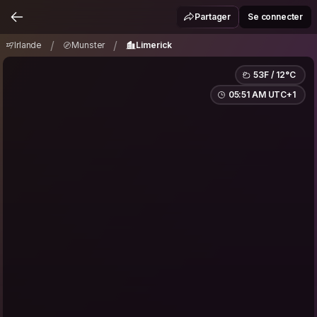
Irlande
Munster
Limerick
/
/
Partager
Se connecter
/
/
Irlande
Munster
Limerick
53F / 12°C
05:51 AM UTC+1