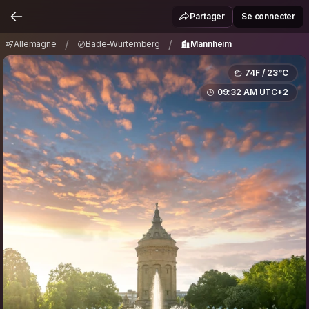
Allemagne
Bade-Wurtemberg
Mannheim
/
/
Partager
Se connecter
/
/
Allemagne
Bade-Wurtemberg
Mannheim
74F / 23°C
09:32 AM UTC+2