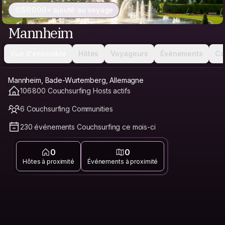
50 000+ ajouté au voyage
Mannheim
Vue d'ensemble
Hôtes
Voyageurs
Événements
Co
Mannheim, Bade-Wurtemberg, Allemagne
106 800 Couchsurfing Hosts actifs
6 Couchsurfing Communities
230 événements Couchsurfing ce mois-ci
0
0
Hôtes à proximité
Événements à proximité