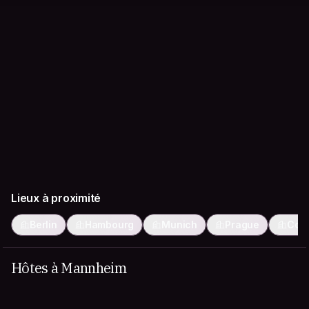
Lieux à proximité
Berlin
Hambourg
Munich
Prague
Col
Hôtes à Mannheim