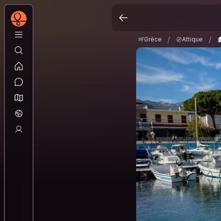
Grèce
Attique
N
/
/
/
/
Grèce
Attique