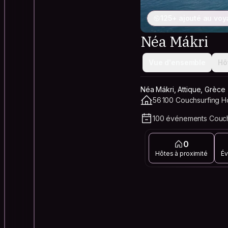
125+ ajouté au vo
Néa Mákri
Vue d'ensemble
Hô
Néa Mákri, Attique, Grèce
56 100 Couchsurfing Ho
100 événements Couchs
0
Hôtes à proximité
Év