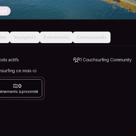
yage
tes
Voyageurs
Événements
Communautés
sts actifs
1 Couchsurfing Community
urfing ce mois-ci
0
énements à proximité