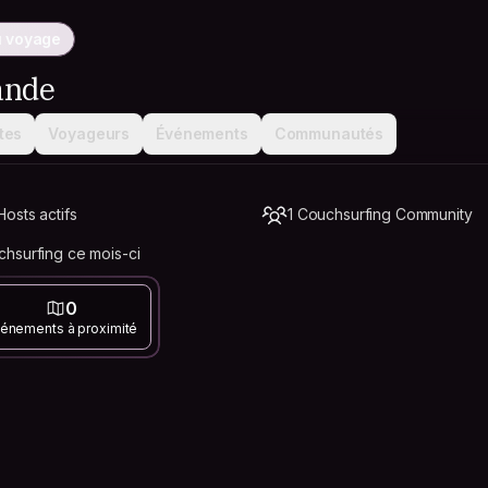
u voyage
ande
tes
Voyageurs
Événements
Communautés
osts actifs
1 Couchsurfing Community
hsurfing ce mois-ci
0
énements à proximité