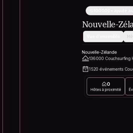
100 000+ ajouté a
Nouvelle-Zél
Vue d'ensemble
Hô
Nouvelle-Zélande
136 000 Couchsurfing H
1 520 événements Couc
0
Hôtes à proximité
Év