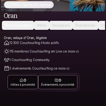
7 500+ ajouté au voyage
Oran
Vue d'ensemble
Hôtes
Voyageurs
Événements
Co
Oran, wilaya d'Oran, Algérie
12 300 Couchsurfing Hosts actifs
115 membres Couchsurfing en Live ce mois-ci
1 Couchsurfing Community
5 événements Couchsurfing ce mois-ci
0
0
Hôtes à proximité
Événements à proximité