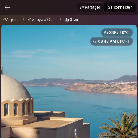
Algérie
wilaya d'Oran
Oran
/
/
Partager
Se connecter
/
/
Algérie
wilaya d'Oran
Oran
84F / 29°C
08:42 AM UTC+1