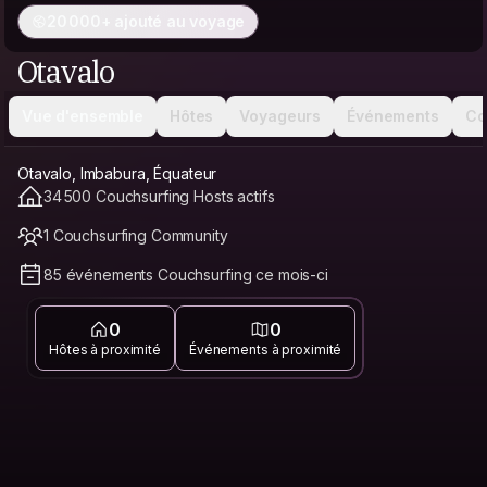
20 000+ ajouté au voyage
Otavalo
Vue d'ensemble
Hôtes
Voyageurs
Événements
Co
Otavalo, Imbabura, Équateur
34 500 Couchsurfing Hosts actifs
1 Couchsurfing Community
85 événements Couchsurfing ce mois-ci
0
0
Hôtes à proximité
Événements à proximité