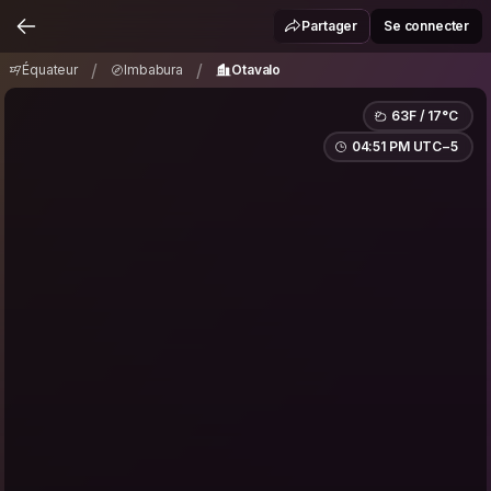
Équateur
Imbabura
Otavalo
/
/
Partager
Se connecter
/
/
Équateur
Imbabura
Otavalo
63F / 17°C
04:51 PM UTC−5