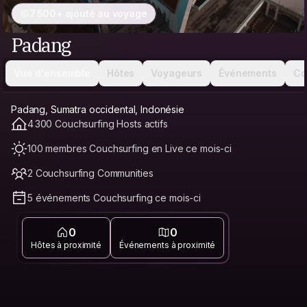
7 500+ ajouté au voyage
Padang
Vue d'ensemble
Hôtes
Voyageurs
Événements
Co
Padang, Sumatra occidental, Indonésie
4 300 Couchsurfing Hosts actifs
100 membres Couchsurfing en Live ce mois-ci
2 Couchsurfing Communities
5 événements Couchsurfing ce mois-ci
0
0
Hôtes à proximité
Événements à proximité