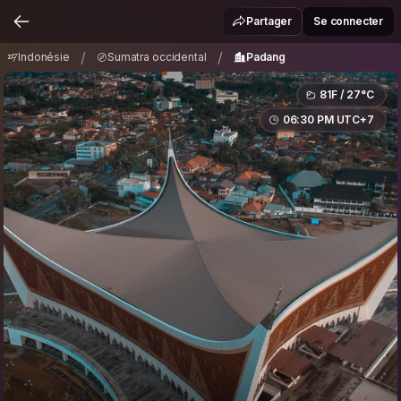
Indonésie
Sumatra occidental
Padang
/
/
Partager
Se connecter
/
/
Indonésie
Sumatra occidental
Padang
81F / 27°C
06:30 PM UTC+7