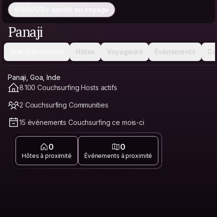
50 000+ ajouté au voyage
Panaji
Vue d'ensemble
Hôtes
Voyageurs
Événements
Co
Panaji, Goa, Inde
8 100 Couchsurfing Hosts actifs
2 Couchsurfing Communities
15 événements Couchsurfing ce mois-ci
0
0
Hôtes à proximité
Événements à proximité