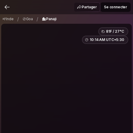
Inde
Goa
Panaji
/
/
Partager
Se connecter
/
/
Inde
Goa
Panaji
81F / 27°C
10:14 AM UTC+5:30