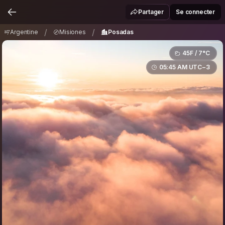
Argentine
Misiones
Posadas
/
/
Partager
Se connecter
/
/
Argentine
Misiones
Posadas
45F / 7°C
05:45 AM UTC−3