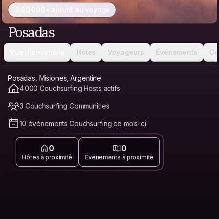
50 000+ ajouté au voyage
Posadas
Vue d'ensemble
Hôtes
Voyageurs
Événements
Co
Posadas, Misiones, Argentine
4 000 Couchsurfing Hosts actifs
3 Couchsurfing Communities
10 événements Couchsurfing ce mois-ci
0
0
Hôtes à proximité
Événements à proximité