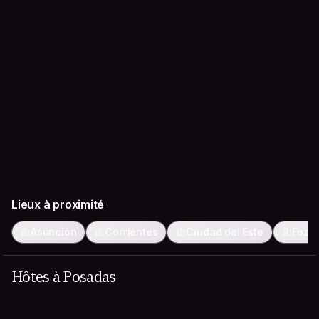
Lieux à proximité
Asunción
Corrientes
Ciudad del Este
Foz d
Hôtes à Posadas