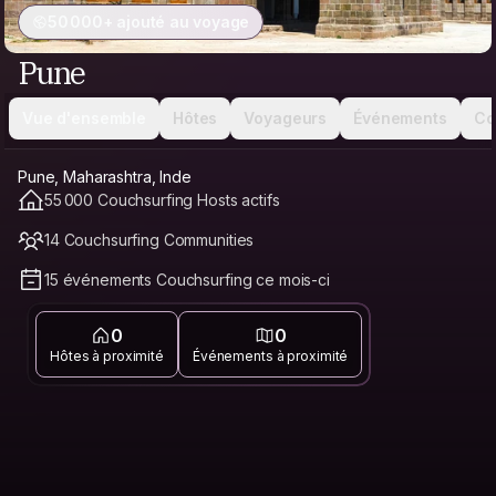
50 000+ ajouté au voyage
Pune
Vue d'ensemble
Hôtes
Voyageurs
Événements
Co
Pune, Maharashtra, Inde
55 000 Couchsurfing Hosts actifs
14 Couchsurfing Communities
15 événements Couchsurfing ce mois-ci
0
0
Hôtes à proximité
Événements à proximité