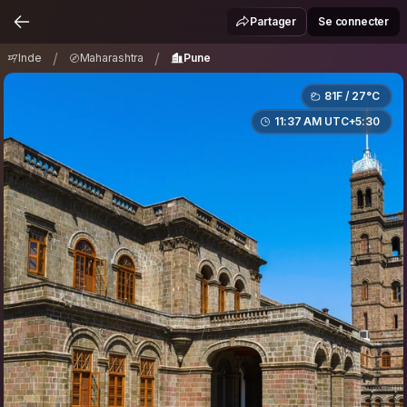
Inde
Maharashtra
Pune
/
/
Partager
Se connecter
/
/
Inde
Maharashtra
Pune
81F / 27°C
11:37 AM UTC+5:30