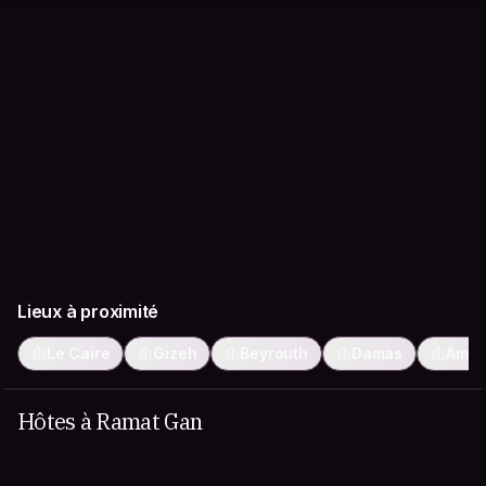
Lieux à proximité
Le Caire
Gizeh
Beyrouth
Damas
Amm
Hôtes à Ramat Gan