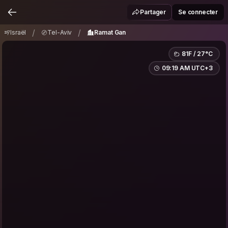
Israël
Tel-Aviv
Ramat Gan
/
/
Partager
Se connecter
/
/
Israël
Tel-Aviv
Ramat Gan
81F / 27°C
09:19 AM UTC+3