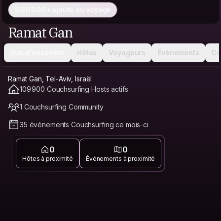
50 000+ ajouté au voyage
Ramat Gan
Vue d'ensemble
Hôtes
Voyageurs
Événements
Co
Ramat Gan, Tel-Aviv, Israël
109 900 Couchsurfing Hosts actifs
1 Couchsurfing Community
35 événements Couchsurfing ce mois-ci
0
0
Hôtes à proximité
Événements à proximité