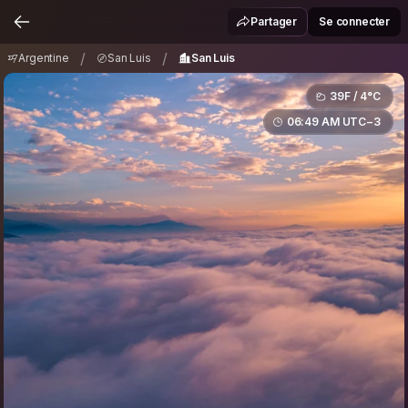
Argentine
San Luis
San Luis
/
/
Partager
Se connecter
/
/
Argentine
San Luis
San Luis
39F / 4°C
06:49 AM UTC−3