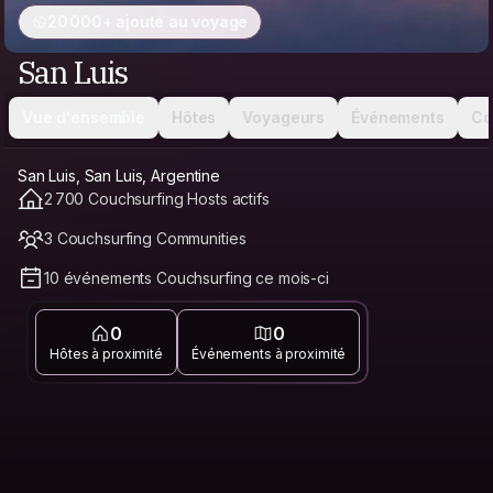
20 000+ ajouté au voyage
San Luis
Vue d'ensemble
Hôtes
Voyageurs
Événements
Co
San Luis, San Luis, Argentine
2 700 Couchsurfing Hosts actifs
3 Couchsurfing Communities
10 événements Couchsurfing ce mois-ci
0
0
Hôtes à proximité
Événements à proximité