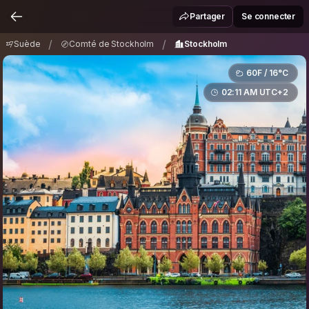
Suède
Comté de Stockholm
Stockholm
/
/
Partager
Se connecter
/
/
Suède
Comté de Stockholm
Stockholm
60F / 16°C
02:11 AM UTC+2