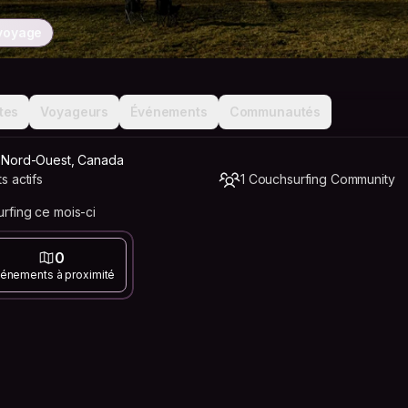
 voyage
tes
Voyageurs
Événements
Communautés
du Nord-Ouest, Canada
 actifs
1 Couchsurfing Community
fing ce mois-ci
0
énements à proximité