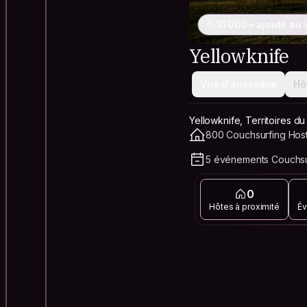
10 000+ ajouté au
Yellowknife
Vue d'ensemble
Hô
Yellowknife, Territoires 
800 Couchsurfing Hosts
5 événements Couchsur
0
Hôtes à proximité
Év