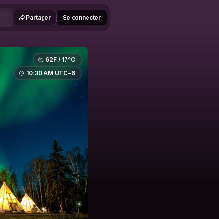
Partager
Se connecter
62F / 17°C
10:30 AM UTC−6