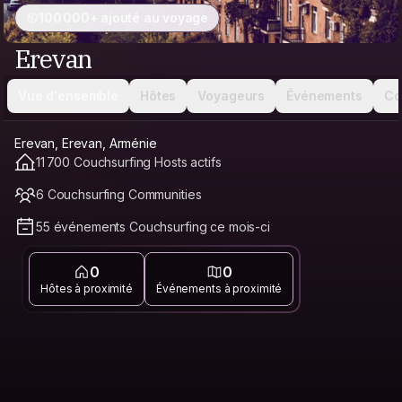
100 000+ ajouté au voyage
Erevan
Vue d'ensemble
Hôtes
Voyageurs
Événements
Co
Erevan, Erevan, Arménie
11 700 Couchsurfing Hosts actifs
6 Couchsurfing Communities
55 événements Couchsurfing ce mois-ci
0
0
Hôtes à proximité
Événements à proximité