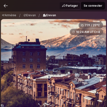
Arménie
Erevan
Erevan
/
/
Partager
Se connecter
/
/
Arménie
Erevan
Erevan
77F / 25°C
10:24 AM UTC+4