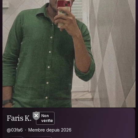
Faris K.
Non
vérifié
@03fa6
Membre depuis 2026