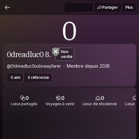
Partager
Plus
0
0dreadluc0 8.
Non
vérifié
@0dreadluc0oslowayfarer
Membre depuis 2026
0 ami
0 référence
0
0
0
Lieux partagés
Voyages à venir
Lieux de résidence
Lieux vi