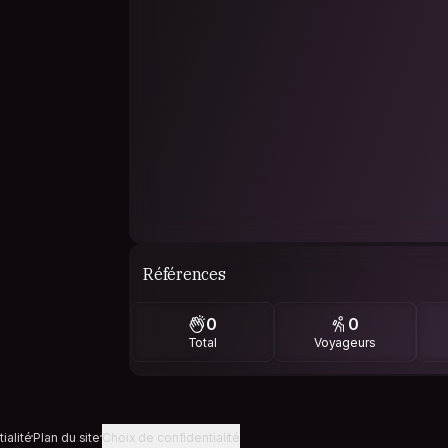
Références
0
0
Total
Voyageurs
ialité
Plan du site
Choix de confidentialité