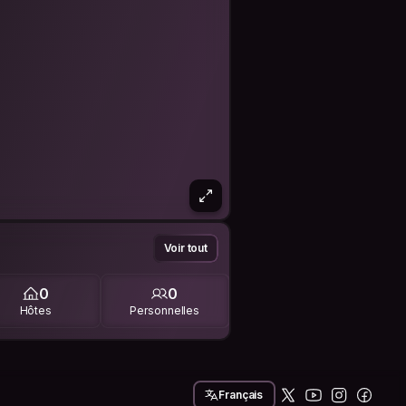
Voir tout
0
0
Hôtes
Personnelles
Français