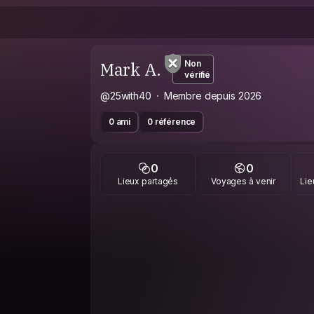
Mark A.
Non
vérifié
@25with40
Membre depuis 2026
0 ami
0 référence
0
0
Lieux partagés
Voyages à venir
Lie