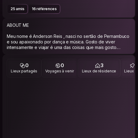
25 amis
16 références
ABOUT ME
Meu nome é Anderson Reis , nasci no sertão de Pernambuco
e sou apaixonado por dança e música. Gosto de viver
intensamente e viajar é uma das coisas que mais gosto.
PHILOSOPHY
0
0
3
Lieux partagés
Voyages à venir
Lieux de résidence
Lieux vi
Gosto de viver a vida e não apenas passar por ela.