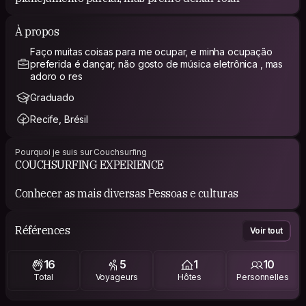
À propos
Faço muitas coisas para me ocupar, e minha ocupação
preferida é dançar, não gosto de música eletrônica , mas
adoro o res
Graduado
Recife, Brésil
Pourquoi je suis sur Couchsurfing
COUCHSURFING EXPERIENCE
Conhecer as mais diversas Pessoas e culturas
Références
Voir tout
16
5
1
10
Total
Voyageurs
Hôtes
Personnelles