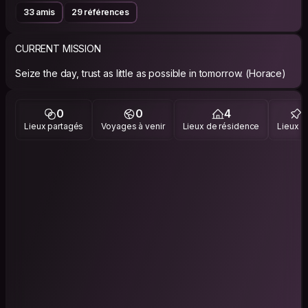
33 amis
29 références
CURRENT MISSION
Seize the day, trust as little as possible in tomorrow. (Horace)
0
0
4
Lieux partagés
Voyages à venir
Lieux de résidence
Lieux vi