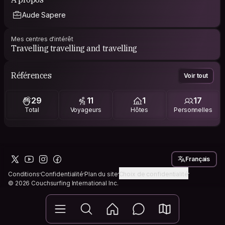
Aude Sapere
Mes centres d'intérêt
Travelling travelling and travelling
Références
Voir tout
29
11
1
17
Total
Voyageurs
Hôtes
Personnelles
Français
Conditions
Confidentialité
Plan du site
Choix de confidentialité
© 2026 Couchsurfing International Inc.