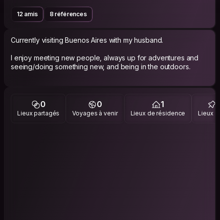
12 amis
8 références
Currently visiting Buenos Aires with my husband.
I enjoy meeting new people, always up for adventures and
seeing/doing something new, and being in the outdoors.
0
0
1
Lieux partagés
Voyages à venir
Lieux de résidence
Lieux vi