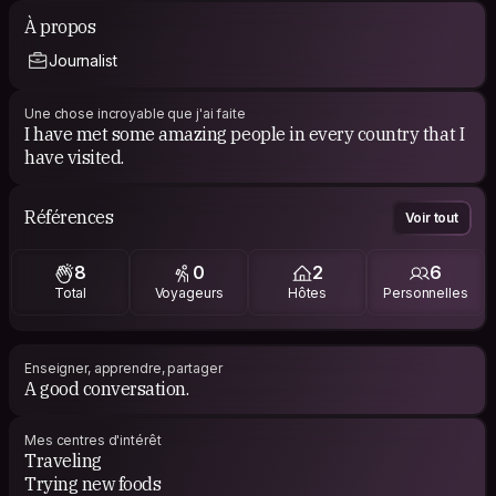
À propos
Journalist
Une chose incroyable que j'ai faite
I have met some amazing people in every country that I
have visited.
Références
Voir tout
8
0
2
6
Total
Voyageurs
Hôtes
Personnelles
Enseigner, apprendre, partager
A good conversation.
Mes centres d'intérêt
Traveling
Trying new foods