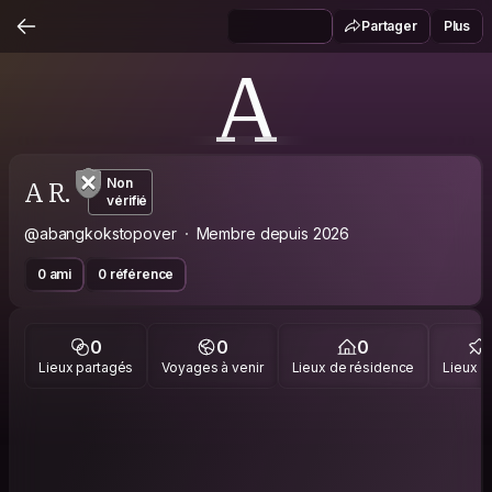
Partager
Plus
A
A R.
Non
vérifié
@abangkokstopover
Membre depuis 2026
0 ami
0 référence
0
0
0
Lieux partagés
Voyages à venir
Lieux de résidence
Lieux vi