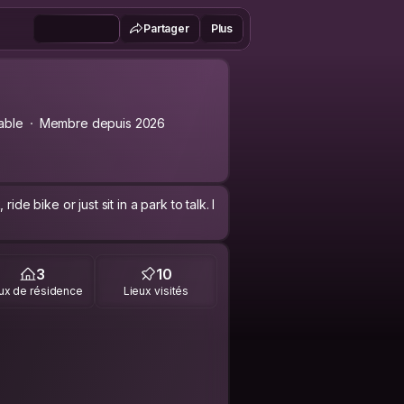
Partager
Plus
able
Membre depuis 2026
de bike or just sit in a park to talk. I
3
10
ux de résidence
Lieux visités