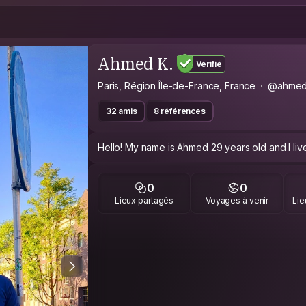
Ahmed K.
Vérifié
Paris, Région Île-de-France, France
@ahme
32 amis
8 références
Hello! My name is Ahmed 29 years old and I live
0
0
Lieux partagés
Voyages à venir
Lie