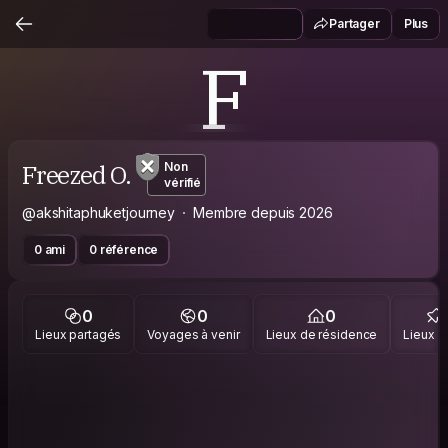
Partager
Plus
F
Freezed O.
Non
vérifié
@akshitaphuketjourney
Membre depuis 2026
0 ami
0 référence
0
0
0
Lieux partagés
Voyages à venir
Lieux de résidence
Lieux vi