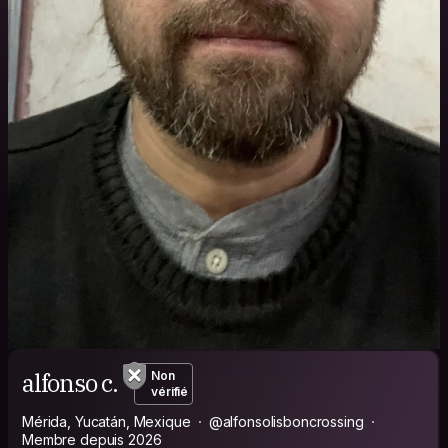
alfonso c.
Non
vérifié
Mérida, Yucatán, Mexique
@alfonsolisboncrossing
Membre depuis 2026