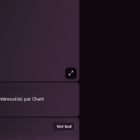
Intéressé(e) par Chant
Voir tout