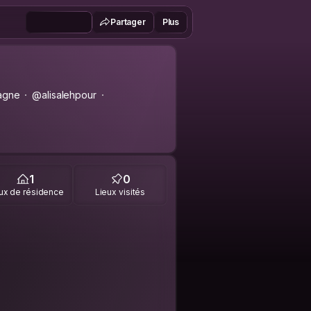
Partager
Plus
magne
@alisalehpour
1
0
ux de résidence
Lieux visités