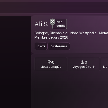
Ali S.
Non
vérifié
Cologne, Rhénanie du Nord-Westphalie, Alle
Membre depuis 2026
0 ami
0 référence
0
0
Lieux partagés
Voyages à venir
Lie