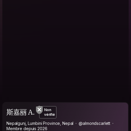
斯嘉丽 A.
Non
vérifié
Nepalgunj, Lumbini Province, Nepal
@almondscarlett
Membre depuis 2026