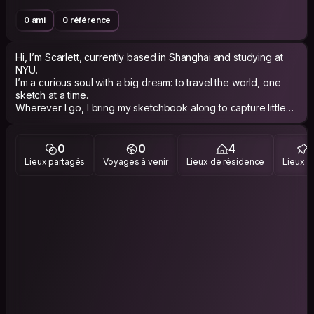
0 ami
0 référence
Hi, I’m Scarlett, currently based in Shanghai and studying at
NYU.
I’m a curious soul with a big dream: to travel the world, one
sketch at a time.
Wherever I go, I bring my sketchbook along to capture little
moments and landscapes that take my breath away.
When I’m not traveling or drawing, I love exploring new
neighborhoods, trying local food, and connecting with people
0
0
4
from all walks of life.
Lieux partagés
Voyages à venir
Lieux de résidence
Lieux vi
Can’t wait to meet fellow travelers and hear your stories!