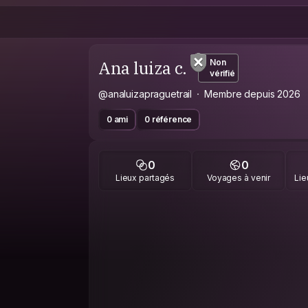
Ana luiza c.
Non
vérifié
@analuizapraguetrail
Membre depuis 2026
0 ami
0 référence
0
0
Lieux partagés
Voyages à venir
Lie