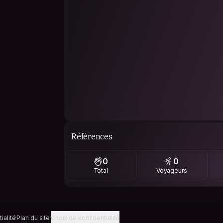
Références
0
0
Total
Voyageurs
ialité
Plan du site
Choix de confidentialité