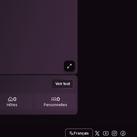
Voir tout
0
0
Hôtes
Personnelles
Français