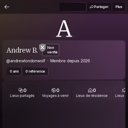
Partager
Plus
A
Andrew B.
Non
vérifié
@andrewlondonwolf
Membre depuis 2026
0 ami
0 référence
0
0
0
Lieux partagés
Voyages à venir
Lieux de résidence
Lieux vi