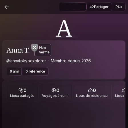
Partager
Plus
A
Anna T.
Non
vérifié
@annatokyoexplorer
Membre depuis 2026
0 ami
0 référence
0
0
0
Lieux partagés
Voyages à venir
Lieux de résidence
Lieux vi