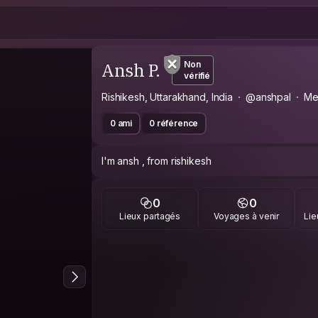
Ansh P.
Non
vérifié
Rishikesh, Uttarakhand, India
@anshpal
Me
0 ami
0 référence
I'm ansh , from rishikesh
0
0
Lieux partagés
Voyages à venir
Lie