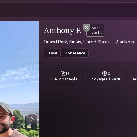
Anthony P.
Non
vérifié
Orland Park, Illinois, United States
@antknee
0 ami
0 référence
0
0
Lieux partagés
Voyages à venir
Lie