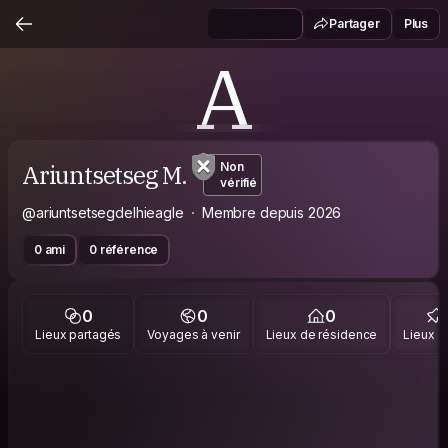
Partager
Plus
A
Ariuntsetseg M.
Non
vérifié
@ariuntsetsegdelhieagle
Membre depuis 2026
0 ami
0 référence
0
0
0
Lieux partagés
Voyages à venir
Lieux de résidence
Lieux vi