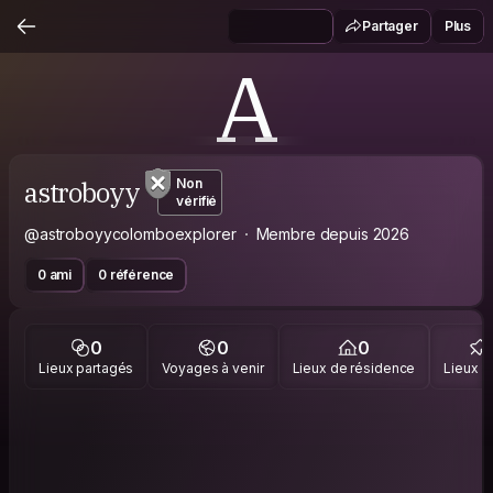
Partager
Plus
A
astroboyy
Non
vérifié
@astroboyycolomboexplorer
Membre depuis 2026
0 ami
0 référence
0
0
0
Lieux partagés
Voyages à venir
Lieux de résidence
Lieux vi