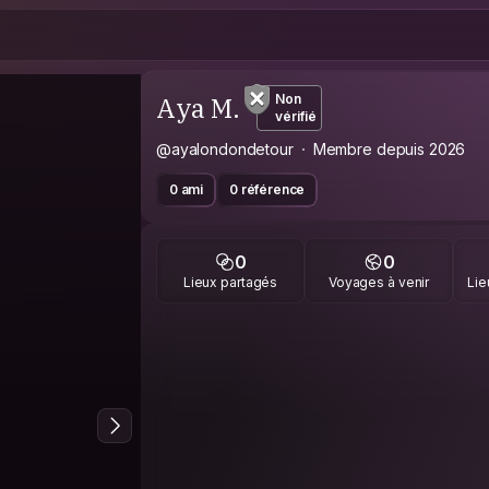
Aya M.
Non
vérifié
@ayalondondetour
Membre depuis 2026
0 ami
0 référence
0
0
Lieux partagés
Voyages à venir
Lie