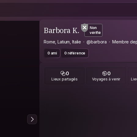
Barbora K.
Non
vérifié
Rome, Latium, Italie
@barbora
Membre dep
0 ami
0 référence
0
0
Lieux partagés
Voyages à venir
Lie